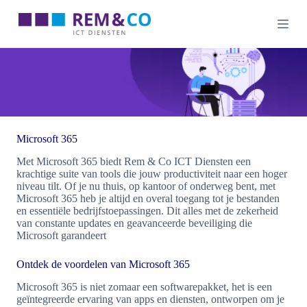
G
a
n
a
a
r
d
e
i
n
h
Microsoft 365
o
u
Met Microsoft 365 biedt Rem & Co ICT Diensten een
d
krachtige suite van tools die jouw productiviteit naar een hoger
niveau tilt. Of je nu thuis, op kantoor of onderweg bent, met
Microsoft 365 heb je altijd en overal toegang tot je bestanden
en essentiële bedrijfstoepassingen. Dit alles met de zekerheid
van constante updates en geavanceerde beveiliging die
Microsoft garandeert
Ontdek de voordelen van Microsoft 365
Microsoft 365 is niet zomaar een softwarepakket, het is een
geïntegreerde ervaring van apps en diensten, ontworpen om je