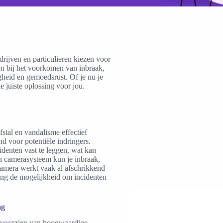
ijven en particulieren kiezen voor
en bij het voorkomen van inbraak,
gheid en gemoedsrust. Of je nu je
e juiste oplossing voor jou.
stal en vandalisme effectief
d voor potentiële indringers.
denten vast te leggen, wat kan
n camerasysteem kun je inbraak,
camera werkt vaak al afschrikkend
ging de mogelijkheid om incidenten
ng
d voorzien van hoogwaardige