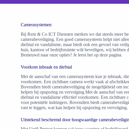
Camerasystemen
Bij Rem & Co ICT Diensten merken we dat steeds meer bedr
camerabeveiliging. Een goed camerasysteem helpt niet alle
diefstal en vandalisme, maar biedt ook een gevoel van veili
huis, kantoor of bedrijfsruimte wilt beveiligen, wij hebben d
Benieuwd naar onze opties? Je leest het op deze pagina.
Voorkom inbraak en diefstal
Met de aanschaf van een camerasysteem kun je inbraak, dief
voorkomen. Een zichtbare camera werkt vaak al afschrikken
Bovendien biedt camerabeveiliging de mogelijkheid om inci
helpen bij opsporing en vervolging.Met de aanschaf van ee
diefstal en vandalisme effectief voorkomen. Een zichtbare 
voor potentiële indringers. Bovendien biedt camerabeveili
vast te leggen, wat kan helpen bij opsporing en vervolging.
Uitstekend beschermd door hoogwaardige camerabeveiligi
Met Unifi Protect kunnen wij jouw woning of bedrijfspan